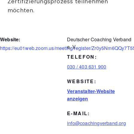
Zertifizierungsprozess teilnehmen
möchten.
Website:
Deutscher Coaching Verband
e. V.
https://eu01web.zoom.us/meeting/register/Zr0y5Nm6QQy7
TELEFON:
030 / 403 631 900
WEBSITE:
Veranstalter-Website
anzeigen
E-MAIL:
info@coachingverband.org