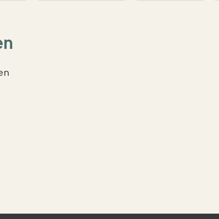
en
en
n