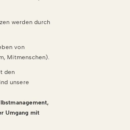
nzen werden durch
leben von
am, Mitmenschen).
t den
ind unsere
lbstmanagement,
der Umgang mit