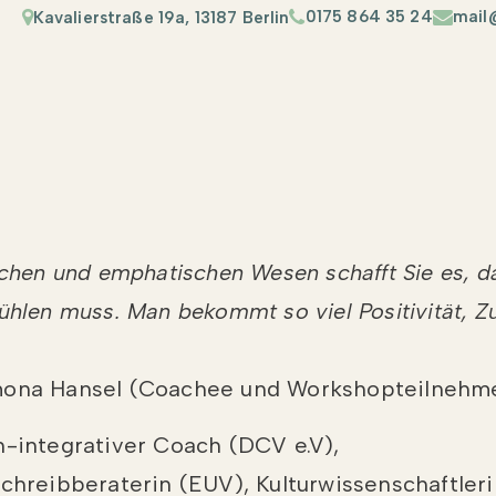
0175 864 35 24
mail
Kavalierstraße 19a, 13187 Berlin
h
ichen und emphatischen Wesen schafft Sie es, d
ühlen muss. Man bekommt so viel Positivität, Z
mona Hansel (Coachee und Workshopteilnehme
h-integrativer Coach (DCV e.V),
Schreibberaterin (EUV), Kulturwissenschaftler